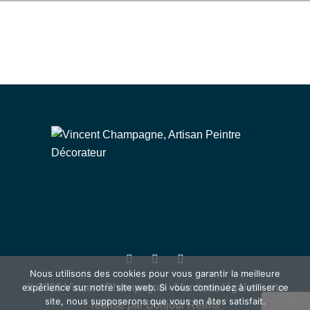
Nous utilisons des cookies pour vous garantir la meilleure
expérience sur notre site web. Si vous continuez à utiliser ce
© 2026 Vincent Champagne
-
Mentions légales
- site
site, nous supposerons que vous en êtes satisfait.
réalisé par
Bonjour Reims